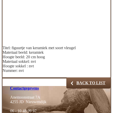
Titel:
figuurtje van keramiek met soort vleugel
Materiaal beeld:
keramiek
Hoogte beeld:
20 cm hoog
Materiaal sokkel:
nvt
Hoogte sokkel :
nvt
Nummer:
nvt
BACK TO LIST
Contactgegevens
Anemoonstraat 7A
4255 JD Nieuwendijk
06 - 10 48 99 97