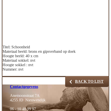
Titel:
Schoonheid
Materiaal beeld:
brons en gipsverband op doek
Hoogte beeld:
40 x cm
Materiaal sokkel:
nvt
Hoogte sokkel :
nvt
Nummer:
nvt
BACK TO LIST
Contactgegevens
Anemoonstraat 7A
4255 JD Nieuwendijk
06 - 10 48 99 97