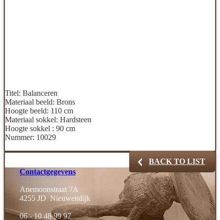
Titel:
Balanceren
Materiaal beeld:
Brons
Hoogte beeld:
110 cm
Materiaal sokkel:
Hardsteen
Hoogte sokkel :
90 cm
Nummer:
10029
BACK TO LIST
Contactgegevens
Anemoonstraat 7A
4255 JD Nieuwendijk
06 - 10 48 99 97