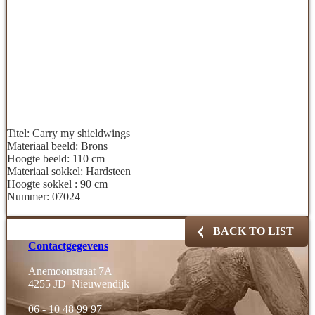
Titel:
Carry my shieldwings
Materiaal beeld:
Brons
Hoogte beeld:
110 cm
Materiaal sokkel:
Hardsteen
Hoogte sokkel :
90 cm
Nummer:
07024
BACK TO LIST
Contactgegevens
Anemoonstraat 7A
4255 JD Nieuwendijk
06 - 10 48 99 97