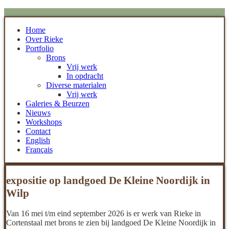
Home
Over Rieke
Portfolio
Brons
Vrij werk
In opdracht
Diverse materialen
Vrij werk
Galeries & Beurzen
Nieuws
Workshops
Contact
English
Français
expositie op landgoed De Kleine Noordijk in
Wilp
Van 16 mei t/m eind september 2026 is er werk van Rieke in
Cortenstaal met brons te zien bij landgoed De Kleine Noordijk in