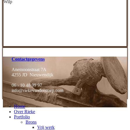
Wilp
Contactgegevens
Anemoonstraat 7A
4255 JD Nieuwendijk
06 - 10 48 99 97
info@riekevanderstoep.com
Home
Over Rieke
Portfolio
Brons
Vrij werk