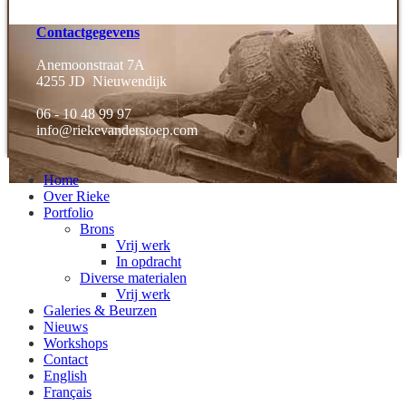
Contactgegevens
Anemoonstraat 7A
4255 JD Nieuwendijk
06 - 10 48 99 97
info@riekevanderstoep.com
Home
Over Rieke
Portfolio
Brons
Vrij werk
In opdracht
Diverse materialen
Vrij werk
Galeries & Beurzen
Nieuws
Workshops
Contact
English
Français